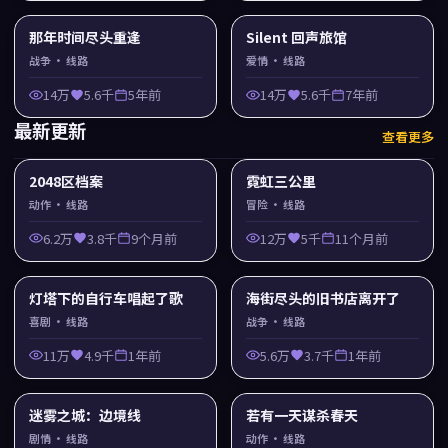
那年时间尽头重逢
Silent 回声旅馆
战争
· 线路
爱情
· 线路
14万
5.6千
5年前
14万
5.6千
7年前
最新更新
查看更多
2048区档案
霓虹三公里
动作
· 线路
冒险
· 线路
6.2万
3.8千
9个月前
12万
5千
11个月前
灯塔下的自行车唱起了歌
海街尽头的旧书店离开了
喜剧
· 线路
战争
· 线路
11万
4.9千
1年前
5.6万
3.7千
1年前
迷雾之城：边境线
若有一天谋杀春天
剧情
· 线路
动作
· 线路