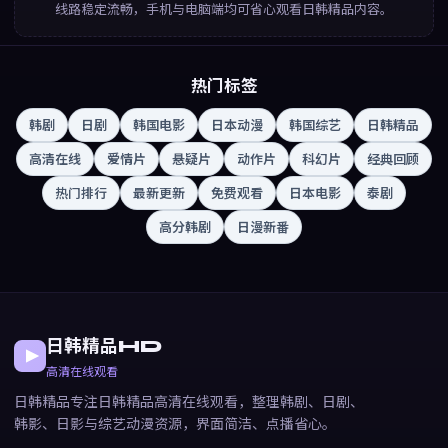
线路稳定流畅，手机与电脑端均可省心观看日韩精品内容。
热门标签
韩剧
日剧
韩国电影
日本动漫
韩国综艺
日韩精品
高清在线
爱情片
悬疑片
动作片
科幻片
经典回顾
热门排行
最新更新
免费观看
日本电影
泰剧
高分韩剧
日漫新番
日韩精品HD
高清在线观看
日韩精品专注日韩精品高清在线观看，整理韩剧、日剧、
韩影、日影与综艺动漫资源，界面简洁、点播省心。