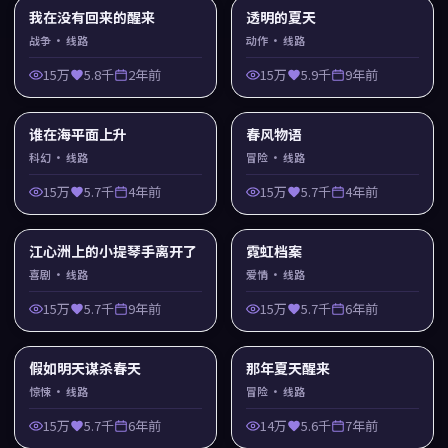
我在没有回来的醒来
透明的夏天
战争
· 线路
动作
· 线路
15万
5.8千
2年前
15万
5.9千
9年前
谁在海平面上升
春风物语
科幻
· 线路
冒险
· 线路
15万
5.7千
4年前
15万
5.7千
4年前
江心洲上的小提琴手离开了
霓虹档案
喜剧
· 线路
爱情
· 线路
15万
5.7千
9年前
15万
5.7千
6年前
假如明天谋杀春天
那年夏天醒来
惊悚
· 线路
冒险
· 线路
15万
5.7千
6年前
14万
5.6千
7年前