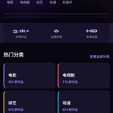
云上诗
电影
电视剧
综艺
动漫
纪录片
战争
· ⭐
7.0
3.1k+
6
HD
收录作品
主要频道
高清线路
热门分类
查看全部分类
电影
电视剧
653
部作品
578
部作品
综艺
动漫
670
部作品
634
部作品