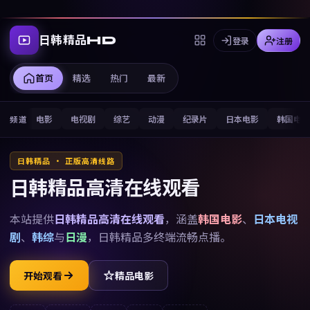
日韩精品HD
登录
注册
首页
精选
热门
最新
电影
电视剧
综艺
动漫
纪录片
日本电影
韩国电
频道
日韩精品 · 正版高清线路
日韩精品高清在线观看
本站提供
日韩精品高清在线观看
，涵盖
韩国电影
、
日本电视
剧
、
韩综
与
日漫
，
日韩精品
多终端流畅点播。
开始观看
精品电影