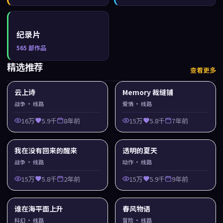
纪录片
565
部作品
精选推荐
查看更多
云上诗
Memory 裁缝铺
战争
· 线路
爱情
· 线路
16万
5.9千
8年前
15万
5.8千
7年前
我在没有回来的醒来
透明的夏天
战争
· 线路
动作
· 线路
15万
5.8千
2年前
15万
5.9千
9年前
谁在海平面上升
春风物语
科幻
· 线路
冒险
· 线路