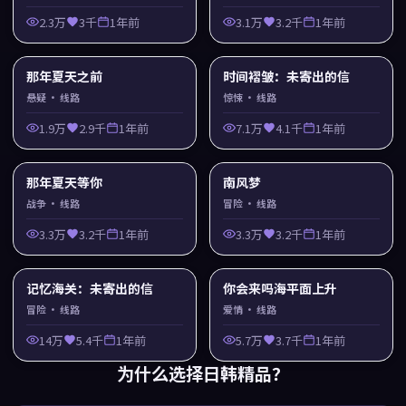
2.3万
3千
1年前
3.1万
3.2千
1年前
那年夏天之前
时间褶皱：未寄出的信
悬疑
· 线路
惊悚
· 线路
1.9万
2.9千
1年前
7.1万
4.1千
1年前
那年夏天等你
南风梦
战争
· 线路
冒险
· 线路
3.3万
3.2千
1年前
3.3万
3.2千
1年前
记忆海关：未寄出的信
你会来吗海平面上升
冒险
· 线路
爱情
· 线路
14万
5.4千
1年前
5.7万
3.7千
1年前
为什么选择
日韩精品
？