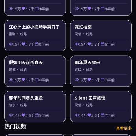
15万
5.7千
4年前
15万
5.7千
4年前
江心洲上的小提琴手离开了
霓虹档案
喜剧
· 线路
爱情
· 线路
15万
5.7千
9年前
15万
5.7千
6年前
假如明天谋杀春天
那年夏天醒来
惊悚
· 线路
冒险
· 线路
15万
5.7千
6年前
14万
5.6千
7年前
那年时间尽头重逢
Silent 回声旅馆
战争
· 线路
爱情
· 线路
14万
5.6千
5年前
14万
5.6千
7年前
热门视频
查看更多